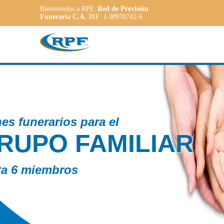
Bienvenidos a RPF,
Red de Previsión
Funeraria C.A.
RIF: J-30970742-6
Contamos con
R
PLANE
ADAP
a las necesida