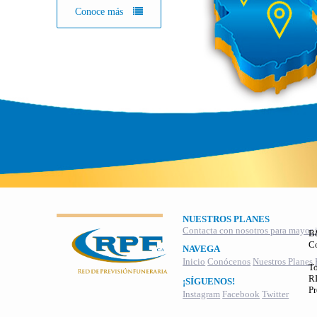
Conoce más
NUESTROS PLANES
Contacta con nosotros para mayor 
B
C
NAVEGA
Inicio
Conócenos
Nuestros Planes
To
RI
¡SÍGUENOS!
Pr
Instagram
Facebook
Twitter