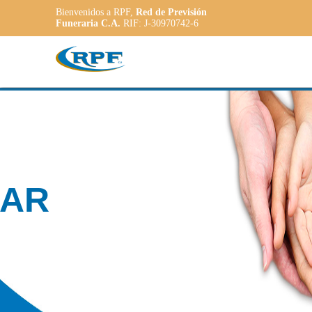
Bienvenidos a RPF,
Red de Previsión
Funeraria C.A.
RIF: J-30970742-6
Contamos con
PLANE
ADAPT
a las necesidade