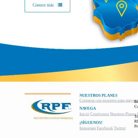
Conoce más
NUESTROS PLANES
Contacta con nosotros para mayor 
B
C
NAVEGA
Inicio
Conócenos
Nuestros Planes
To
RI
¡SÍGUENOS!
Pr
Instagram
Facebook
Twitter