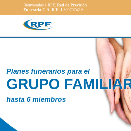
Bienvenidos a RPF,
Red de Previsión
Funeraria C.A.
RIF: J-30970742-6
Contamos con
PLANE
ADAPT
a las necesidad