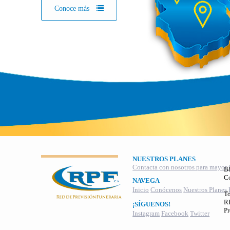
Conoce más
NUESTROS PLANES
Contacta con nosotros para mayor 
B
C
NAVEGA
Inicio
Conócenos
Nuestros Planes
To
RI
¡SÍGUENOS!
Pr
Instagram
Facebook
Twitter