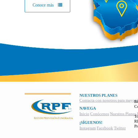
Conoce más
NUESTROS PLANES
Contacta con nosotros para mayor 
B
C
NAVEGA
Inicio
Conócenos
Nuestros Planes
To
RI
¡SÍGUENOS!
Pr
Instagram
Facebook
Twitter