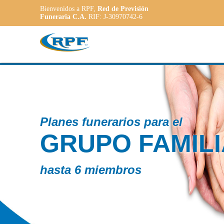
Bienvenidos a RPF,
Red de Previsión
Funeraria C.A.
RIF: J-30970742-6
Contamo
IAR
PLA
AD
a las ne