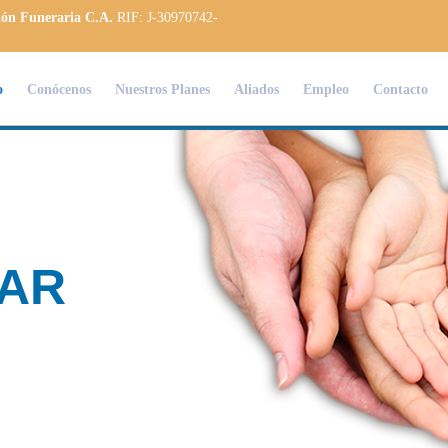
ión Funeraria C.A.
RIF: J-30970742-
o
Conócenos
Nuestros Planes
Aliados
Empleo
Contacto
AR