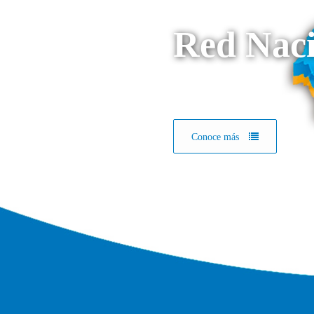
Red Naci
Conoce más