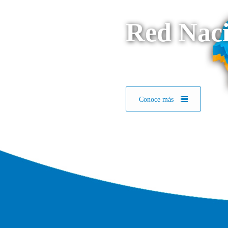
Red Naci
Conoce más