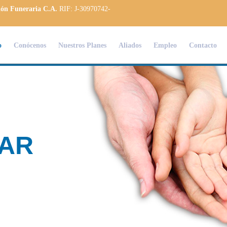
ión Funeraria C.A.
RIF: J-30970742-
o
Conócenos
Nuestros Planes
Aliados
Empleo
Contacto