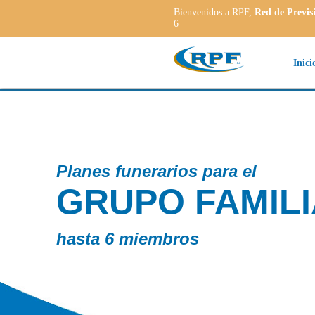
Bienvenidos a RPF,
Red de Previs
6
Inici
es funerarios para el
RUPO FAMILIAR
ta 6 miembros