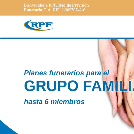
Bienvenidos a RPF,
Red de Previsión
Funeraria C.A.
RIF: J-30970742-6
Contamos co
R
PLAN
ADAP
a las necesida