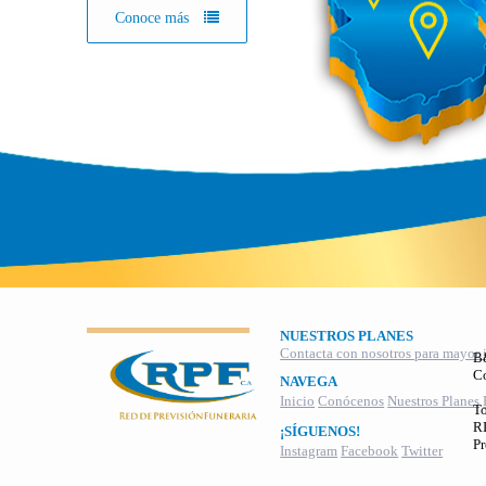
Conoce más
NUESTROS PLANES
Contacta con nosotros para mayor 
B
C
NAVEGA
Inicio
Conócenos
Nuestros Planes
To
RI
¡SÍGUENOS!
Pr
Instagram
Facebook
Twitter