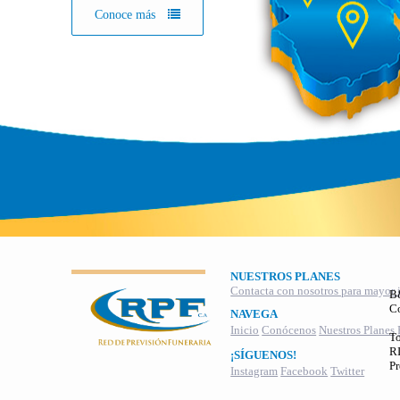
Conoce más
NUESTROS PLANES
Contacta con nosotros para mayor 
B
C
NAVEGA
Inicio
Conócenos
Nuestros Planes
To
RI
¡SÍGUENOS!
Pr
Instagram
Facebook
Twitter