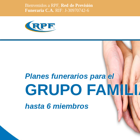
Bienvenidos a RPF,
Red de Previsión
Funeraria C.A.
RIF: J-30970742-6
Contamos c
AR
PLAN
ADAP
a las necesi