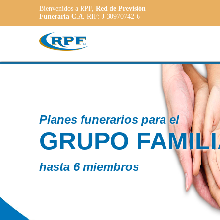
Bienvenidos a RPF,
Red de Previsión
Funeraria C.A.
RIF: J-30970742-6
ra el
AMILIAR