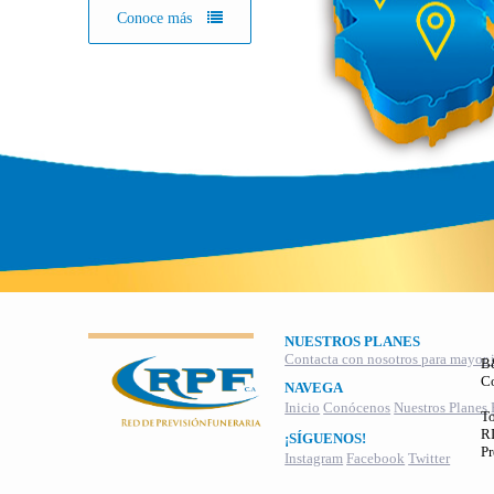
Conoce más
NUESTROS PLANES
Contacta con nosotros para mayor 
B
C
NAVEGA
Inicio
Conócenos
Nuestros Planes
To
RI
¡SÍGUENOS!
Pr
Instagram
Facebook
Twitter