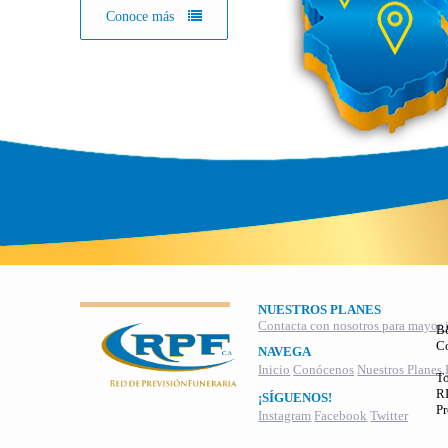
Conoce más
NUESTROS PLANES
Contacta con nosotros para mayor 
B
C
NAVEGA
Inicio
Conócenos
Nuestros Planes
To
RI
¡SÍGUENOS!
Pr
Instagram
Facebook
Twitter