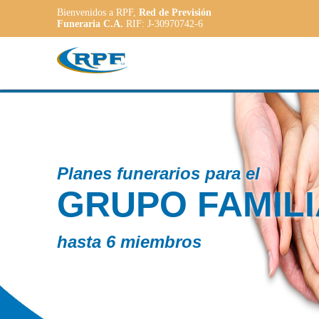
Bienvenidos a RPF,
Red de Previsión
Funeraria C.A.
RIF: J-30970742-6
Contamos co
R
PLAN
ADAP
a las necesida