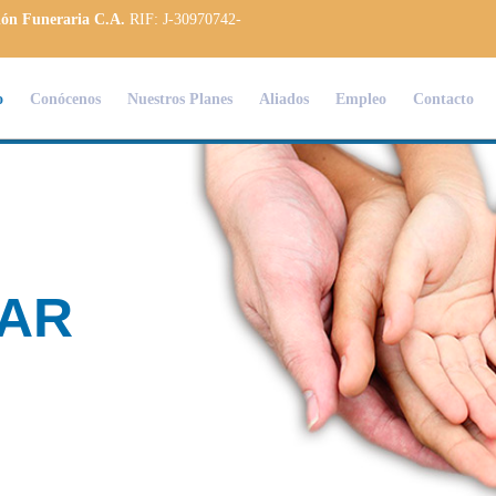
ión Funeraria C.A.
RIF: J-30970742-
o
Conócenos
Nuestros Planes
Aliados
Empleo
Contacto