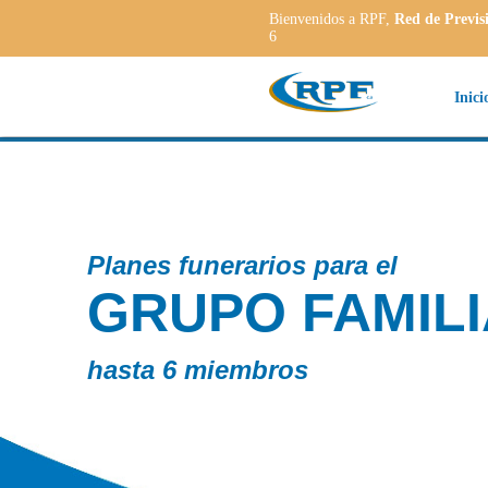
Bienvenidos a RPF,
Red de Previs
6
Inici
IAR