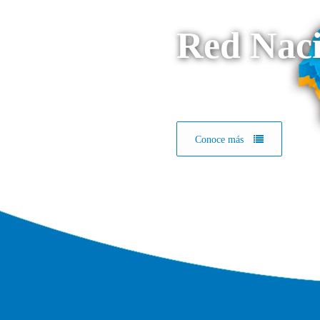
Red Naci
Conoce más