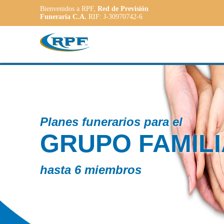
Bienvenidos a RPF,
Red de Previsión
Funeraria C.A.
RIF: J-30970742-6
Conta
LIAR
PL
AD
a las 