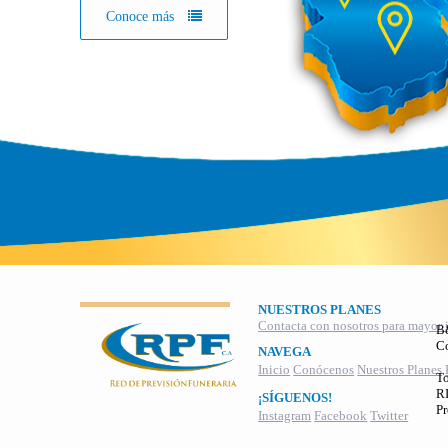
Conoce más
NUESTROS PLANES
Contacta con nosotros para mayor 
B
C
NAVEGA
Inicio
Conócenos
Nuestros Planes
To
RI
¡SÍGUENOS!
Pr
Instagram
Facebook
Twitter