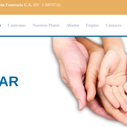
ión Funeraria C.A.
RIF: J-30970742-
o
Conócenos
Nuestros Planes
Aliados
Empleo
Contacto