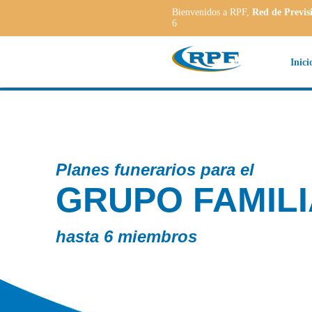
Bienvenidos a RPF,
Red de Previs
6
Inici
ILIAR