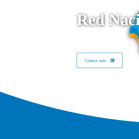
Red Naci
Conoce más