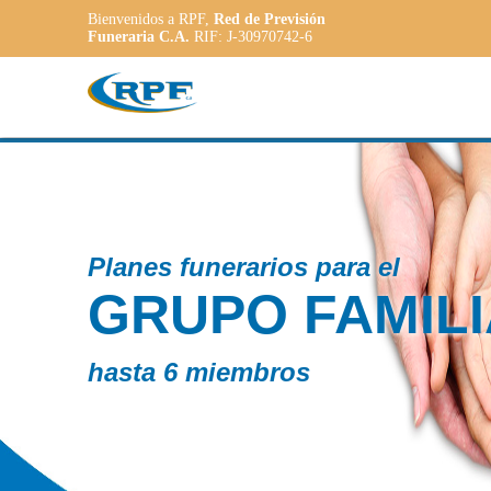
Bienvenidos a RPF,
Red de Previsión
Funeraria C.A.
RIF: J-30970742-6
Contamo
IAR
PLA
ADA
a las nec