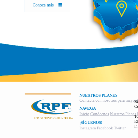
Conoce más
NUESTROS PLANES
Contacta con nosotros para mayor 
B
C
NAVEGA
Inicio
Conócenos
Nuestros Planes
To
RI
¡SÍGUENOS!
Pr
Instagram
Facebook
Twitter