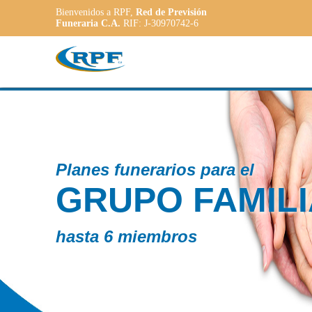
Bienvenidos a RPF,
Red de Previsión
Funeraria C.A.
RIF: J-30970742-6
Contamos co
R
PLAN
ADAP
a las necesida