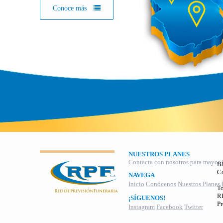
Conoce más
NUESTROS PLANES
Contacta con nosotros para mayor 
B
C
NAVEGA
Inicio
Conócenos
Nuestros Planes
To
RI
¡SÍGUENOS!
Pr
Instagram
Facebook
Twitter