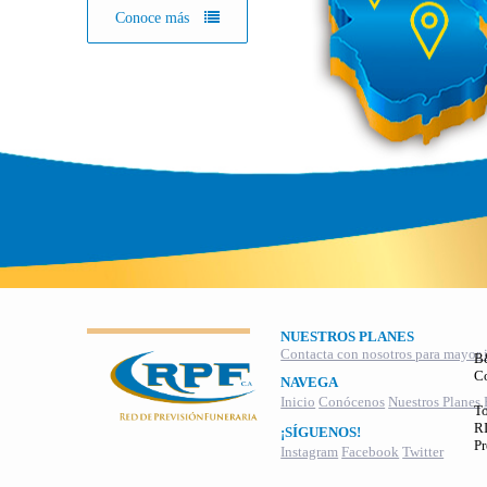
Conoce más
NUESTROS PLANES
Contacta con nosotros para mayor 
B
C
NAVEGA
Inicio
Conócenos
Nuestros Planes
To
RI
¡SÍGUENOS!
Pr
Instagram
Facebook
Twitter