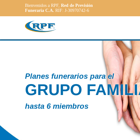
Bienvenidos a RPF,
Red de Previsión
Funeraria C.A.
RIF: J-30970742-6
Con
ILIAR
P
A
a la