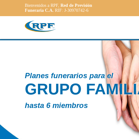
Bienvenidos a RPF,
Red de Previsión
Funeraria C.A.
RIF: J-30970742-6
Contamos co
R
PLAN
ADAP
a las necesid