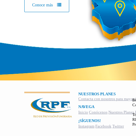
Conoce más
NUESTROS PLANES
Contacta con nosotros para mayor 
B
C
NAVEGA
Inicio
Conócenos
Nuestros Planes
To
RI
¡SÍGUENOS!
Pr
Instagram
Facebook
Twitter