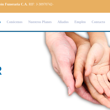
ión Funeraria C.A.
RIF: J-30970742-
o
Conócenos
Nuestros Planes
Aliados
Empleo
Contacto