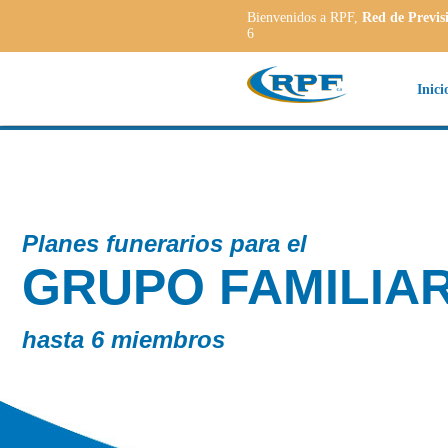
Bienvenidos a RPF,
Red de Previs
6
Inici