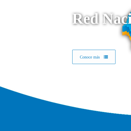
Red Naci
Conoce más