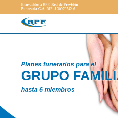
Bienvenidos a RPF,
Red de Previsión
Funeraria C.A.
RIF: J-30970742-6
Co
ILIAR
P
A
a l