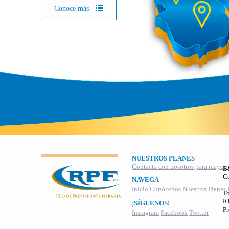
Conoce más
NUESTROS PLANES
Contacta con nosotros para mayor 
B
C
NAVEGA
Inicio
Conócenos
Nuestros Planes
To
RI
¡SÍGUENOS!
Pr
Instagram
Facebook
Twitter