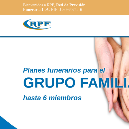
Bienvenidos a RPF,
Red de Previsión
Funeraria C.A.
RIF: J-30970742-6
 funerarios para el
UPO FAMILIAR
 6 miembros