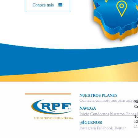
Conoce más
NUESTROS PLANES
Contacta con nosotros para mayor 
B
C
NAVEGA
Inicio
Conócenos
Nuestros Planes
To
RI
¡SÍGUENOS!
Pr
Instagram
Facebook
Twitter