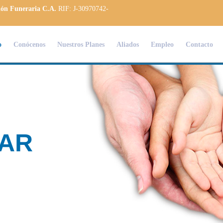
ión Funeraria C.A.
RIF: J-30970742-
o
Conócenos
Nuestros Planes
Aliados
Empleo
Contacto