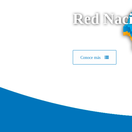
Red Naci
Conoce más