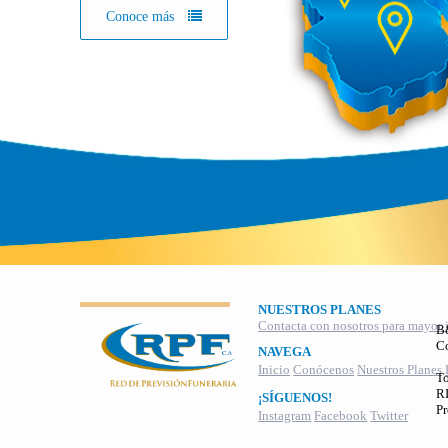
Conoce más
NUESTROS PLANES
Contacta con nosotros para mayor 
B
C
NAVEGA
Inicio
Conócenos
Nuestros Planes
To
RI
¡SÍGUENOS!
Pr
Instagram
Facebook
Twitter