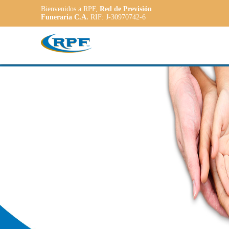
Bienvenidos a RPF,
Red de Previsión
Funeraria C.A.
RIF: J-30970742-6
Contamo
IAR
PLA
ADA
a las nec