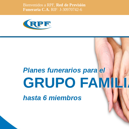
Bienvenidos a RPF,
Red de Previsión
Funeraria C.A.
RIF: J-30970742-6
Contamos co
R
PLAN
ADAP
a las necesida