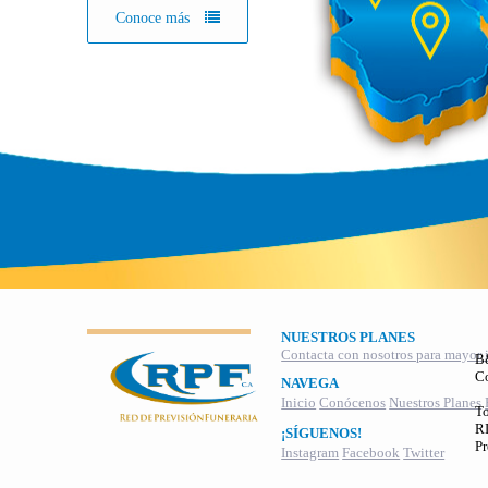
Conoce más
NUESTROS PLANES
Contacta con nosotros para mayor 
B
C
NAVEGA
Inicio
Conócenos
Nuestros Planes
To
RI
¡SÍGUENOS!
Pr
Instagram
Facebook
Twitter